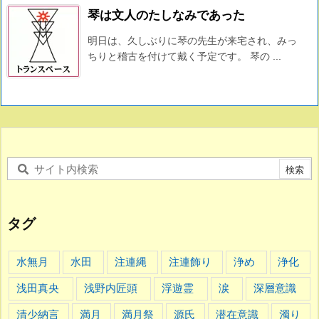
琴は文人のたしなみであった
明日は、久しぶりに琴の先生が来宅され、みっ
ちりと稽古を付けて戴く予定です。 琴の ...
タグ
水無月
水田
注連縄
注連飾り
浄め
浄化
浅田真央
浅野内匠頭
浮遊霊
涙
深層意識
清少納言
満月
満月祭
源氏
潜在意識
濁り