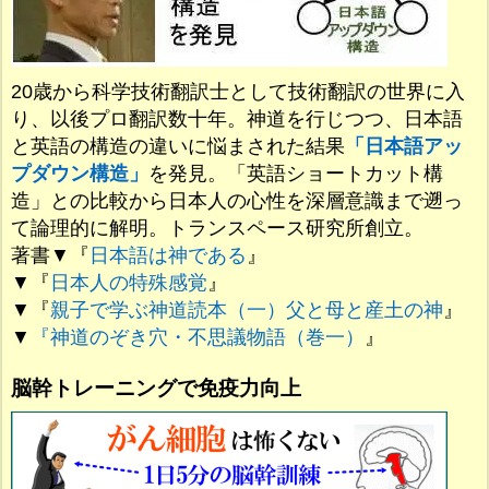
20歳から科学技術翻訳士として技術翻訳の世界に入
り、以後プロ翻訳数十年。神道を行じつつ、日本語
と英語の構造の違いに悩まされた結果
「日本語アッ
プダウン構造」
を発見。「英語ショートカット構
造」との比較から日本人の心性を深層意識まで遡っ
て論理的に解明。トランスペース研究所創立。
著書▼『
日本語は神である
』
▼『
日本人の特殊感覚
』
▼『
親子で学ぶ神道読本（一）父と母と産土の神
』
▼
『神道のぞき穴・不思議物語（巻一）
』
脳幹トレーニングで免疫力向上