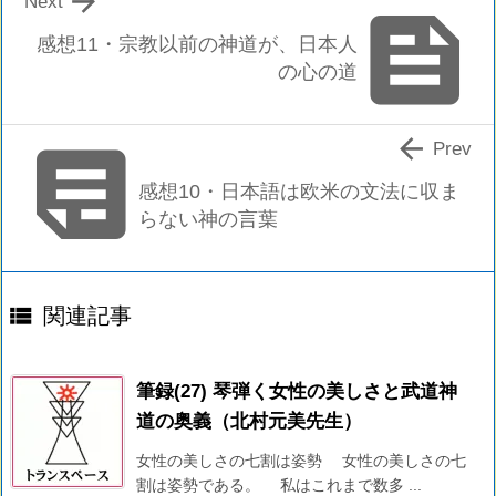

Next

感想11・宗教以前の神道が、日本人
の心の道


Prev
感想10・日本語は欧米の文法に収ま
らない神の言葉

関連記事
筆録(27) 琴弾く女性の美しさと武道神
道の奥義（北村元美先生）
女性の美しさの七割は姿勢 女性の美しさの七
割は姿勢である。 私はこれまで数多 ...