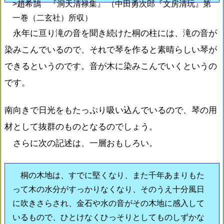
>趙希鵠 『洞天清禄集』 （中田勇次郎『文房清玩』第
一巻（二玄社）所収）
永年に亘り滝の音を聞き続けた桐の柱には、滝の音が
染みこんでいるので、それで琴を作ると素晴らしい琴が
できるというのです。音が木に染みこんでいくというの
です。
南向きで日光をもたっぷり吸い込んでいるので、琴の用
材として抜群のものとなるのでしょう。
さらに次の記述は、一層おもしろい。
桐の木地は、すでに堅くなり、また千年あまりもた
って木の水分がすっかりなくなり、そのうえ十分風日
に吹きさらされ、金石や水の音がその木地に感入して
いるもので、ひとけなくひっそりとしてものしずかな