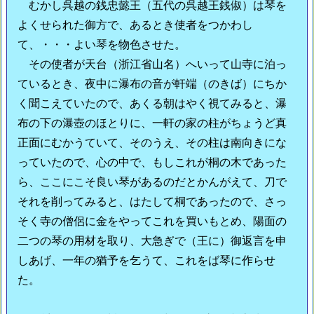
むかし呉越の銭忠懿王（五代の呉越王銭俶）は琴を
よくせられた御方で、あるとき使者をつかわし
て、・・・よい琴を物色させた。
その使者が天台（浙江省山名）へいって山寺に泊っ
ているとき、夜中に瀑布の音が軒端（のきば）にちか
く聞こえていたので、あくる朝はやく視てみると、瀑
布の下の瀑壺のほとりに、一軒の家の柱がちょうど真
正面にむかうていて、そのうえ、その柱は南向きにな
っていたので、心の中で、もしこれが桐の木であった
ら、ここにこそ良い琴があるのだとかんがえて、刀で
それを削ってみると、はたして桐であったので、さっ
そく寺の僧侶に金をやってこれを買いもとめ、陽面の
二つの琴の用材を取り、大急ぎで（王に）御返言を申
しあげ、一年の猶予を乞うて、これをば琴に作らせ
た。