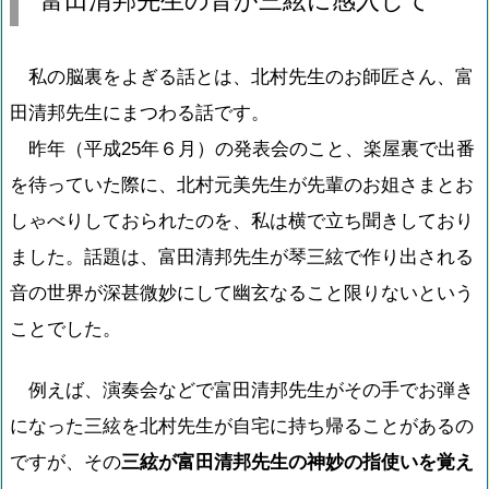
富田清邦先生の音が三絃に感入して
私の脳裏をよぎる話とは、北村先生のお師匠さん、富
田清邦先生にまつわる話です。
昨年（平成25年６月）の発表会のこと、楽屋裏で出番
を待っていた際に、北村元美先生が先輩のお姐さまとお
しゃべりしておられたのを、私は横で立ち聞きしており
ました。話題は、富田清邦先生が琴三絃で作り出される
音の世界が深甚微妙にして幽玄なること限りないという
ことでした。
例えば、演奏会などで富田清邦先生がその手でお弾き
になった三絃を北村先生が自宅に持ち帰ることがあるの
ですが、その
三絃が富田清邦先生の神妙の指使いを覚え