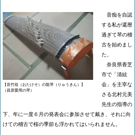
音痴を自認
する私が還暦
過ぎて琴の稽
古を始めまし
た。
奈良県香芝
市で「清絃
会」を主宰な
【音竹祖（おたけそ）の龍琴（りゅうきん）】
（昌原愛用の琴）
さる北村元美
先生の指導の
下、年に一度６月の発表会に参加させて戴き、それに向
けての稽古で桜の季節も浮かれてはいられません。