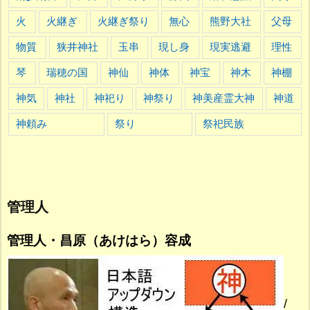
火
火継ぎ
火継ぎ祭り
無心
熊野大社
父母
物質
狭井神社
玉串
現し身
現実逃避
理性
琴
瑞穂の国
神仙
神体
神宝
神木
神棚
神気
神社
神祀り
神祭り
神美産霊大神
神道
神頼み
祭り
祭祀民族
管理人
管理人・昌原（あけはら）容成
/