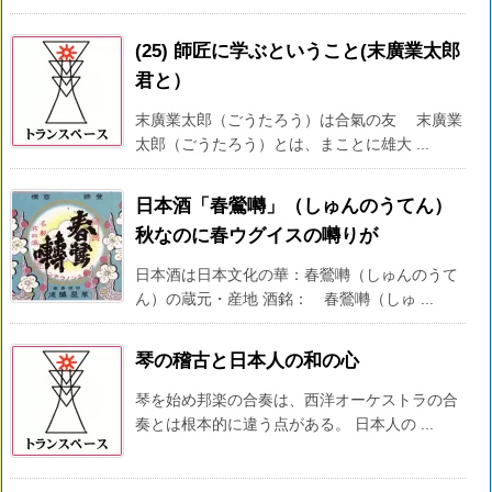
(25) 師匠に学ぶということ(末廣業太郎
君と）
末廣業太郎（ごうたろう）は合氣の友 末廣業
太郎（ごうたろう）とは、まことに雄大 ...
日本酒「春鶯囀」（しゅんのうてん）
秋なのに春ウグイスの囀りが
日本酒は日本文化の華：春鶯囀（しゅんのうて
ん）の蔵元・産地 酒銘： 春鶯囀（しゅ ...
琴の稽古と日本人の和の心
琴を始め邦楽の合奏は、西洋オーケストラの合
奏とは根本的に違う点がある。 日本人の ...