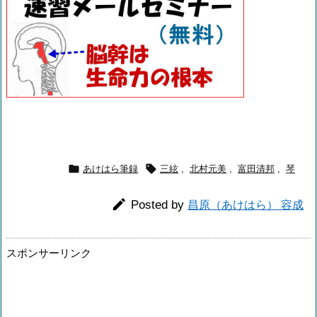


あけはら筆録
三絃
,
北村元美
,
富田清邦
,
琴

Posted by
昌原（あけはら） 容成
スポンサーリンク