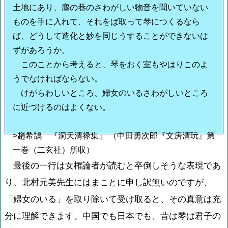
土地にあり、塵の巷のさわがしい物音を聞いていない
ものを手に入れて、それをば取って琴につくるなら
ば、どうして造化と妙を同じうすることができないは
ずがあろうか。
このことから考えると、琴をおく室もやはりこのよ
うでなければならない。
けがらわしいところ、婦女のいるさわがしいところ
に近づけるのはよくない。
>趙希鵠 『洞天清禄集』 （中田勇次郎『文房清玩』第
一巻（二玄社）所収）
最後の一行は女権論者が読むと卒倒しそうな表現であ
り、北村元美先生にはまことに申し訳無いのですが、
「婦女のいる」を取り除いて受け取ると、その真意は充
分に理解できます。中国でも日本でも、昔は琴は君子の