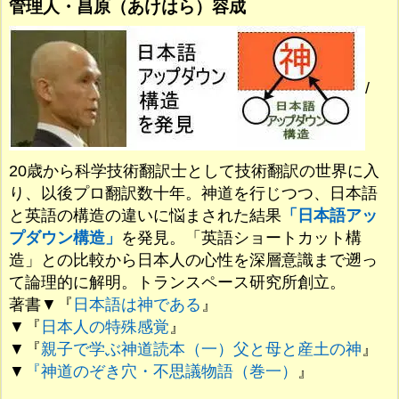
管理人・昌原（あけはら）容成
/
20歳から科学技術翻訳士として技術翻訳の世界に入
り、以後プロ翻訳数十年。神道を行じつつ、日本語
と英語の構造の違いに悩まされた結果
「日本語アッ
プダウン構造」
を発見。「英語ショートカット構
造」との比較から日本人の心性を深層意識まで遡っ
て論理的に解明。トランスペース研究所創立。
著書▼『
日本語は神である
』
▼『
日本人の特殊感覚
』
▼『
親子で学ぶ神道読本（一）父と母と産土の神
』
▼
『神道のぞき穴・不思議物語（巻一）
』