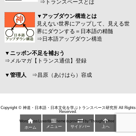
⇒
トランスペースとは
▼アップダウン構造とは
見えない世界にアップして、見える世
界にダウンする＝日本語の精髄
⇒
日本語アップダウン構造
▼ニッポン不足を補おう
⇒
メルマガ【トランス通信】登録
▼管理人
⇒
昌原（あけはら）容成
Copyright ©
神道・日本語・日本文化を学ぶトランスペース研究所
All Rights
Reserved.




WordPress Luxeritas Theme is provided by "
Thought is free
".
メニュー
サイドバー
上へ
ホーム