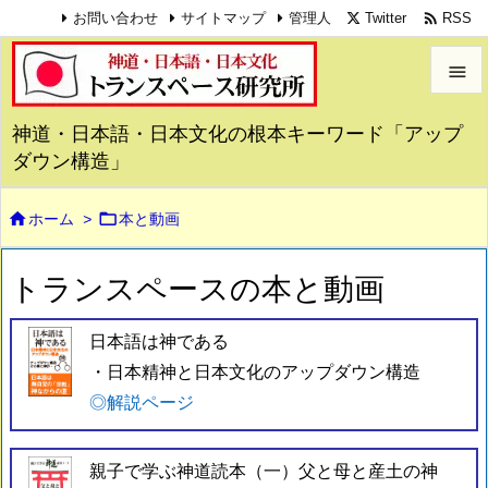

Twitter
RSS
お問い合わせ
サイトマップ
管理人


神道・日本語・日本文化の根本キーワード「アップ
メニュ
ダウン構造」

サイド


ホーム
>
本と動画

前へ
トランスペースの本と動画

次へ
日本語は神である

・日本精神と日本文化のアップダウン構造
検索
◎解説ページ
親子で学ぶ神道読本（一）父と母と産土の神