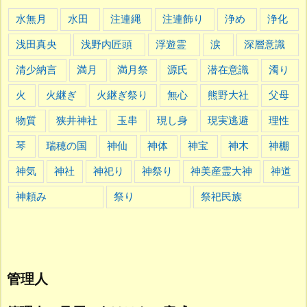
水無月
水田
注連縄
注連飾り
浄め
浄化
浅田真央
浅野内匠頭
浮遊霊
涙
深層意識
清少納言
満月
満月祭
源氏
潜在意識
濁り
火
火継ぎ
火継ぎ祭り
無心
熊野大社
父母
物質
狭井神社
玉串
現し身
現実逃避
理性
琴
瑞穂の国
神仙
神体
神宝
神木
神棚
神気
神社
神祀り
神祭り
神美産霊大神
神道
神頼み
祭り
祭祀民族
管理人