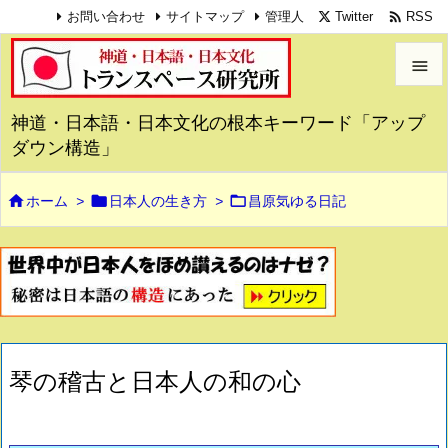

Twitter
RSS
お問い合わせ
サイトマップ
管理人


神道・日本語・日本文化の根本キーワード「アップ
メニュ
ダウン構造」

サイド



ホーム
>
日本人の生き方
>
昌原気ゆる日記

前へ

次へ

検索
琴の稽古と日本人の和の心