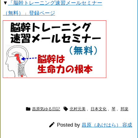
▼
「脳幹トレーニング速習メールセミナー
（無料）」登録ページ


昌原気ゆる日記
北村元美
,
日本文化
,
琴
,
邦楽

Posted by
昌原（あけはら） 容成