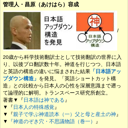
管理人・昌原（あけはら）容成
/
20歳から科学技術翻訳士として技術翻訳の世界に入
り、以後プロ翻訳数十年。神道を行じつつ、日本語
と英語の構造の違いに悩まされた結果
「日本語アッ
プダウン構造」
を発見。「英語ショートカット構
造」との比較から日本人の心性を深層意識まで遡っ
て論理的に解明。トランスペース研究所創立。
著書▼『
日本語は神である
』
▼『
日本人の特殊感覚
』
▼『
親子で学ぶ神道読本（一）父と母と産土の神
』
▼
『神道のぞき穴・不思議物語（巻一）
』