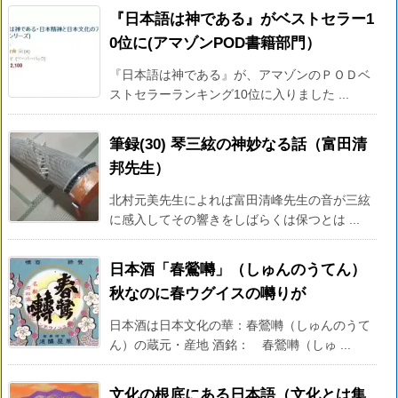
『日本語は神である』がベストセラー1
0位に(アマゾンPOD書籍部門）
『日本語は神である』が、アマゾンのＰＯＤベ
ストセラーランキング10位に入りました ...
筆録(30) 琴三絃の神妙なる話（富田清
邦先生）
北村元美先生によれば富田清峰先生の音が三絃
に感入してその響きをしばらくは保つとは ...
日本酒「春鶯囀」（しゅんのうてん）
秋なのに春ウグイスの囀りが
日本酒は日本文化の華：春鶯囀（しゅんのうて
ん）の蔵元・産地 酒銘： 春鶯囀（しゅ ...
文化の根底にある日本語（文化とは集