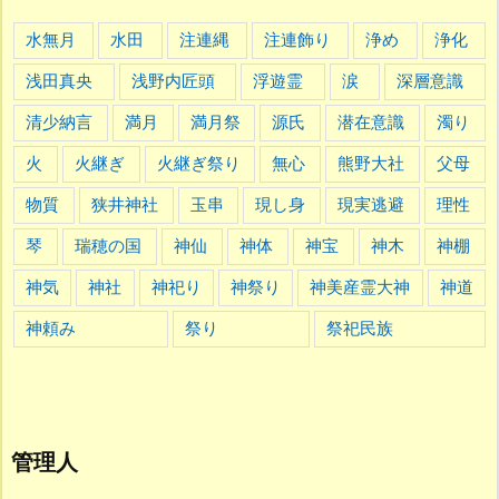
水無月
水田
注連縄
注連飾り
浄め
浄化
浅田真央
浅野内匠頭
浮遊霊
涙
深層意識
清少納言
満月
満月祭
源氏
潜在意識
濁り
火
火継ぎ
火継ぎ祭り
無心
熊野大社
父母
物質
狭井神社
玉串
現し身
現実逃避
理性
琴
瑞穂の国
神仙
神体
神宝
神木
神棚
神気
神社
神祀り
神祭り
神美産霊大神
神道
神頼み
祭り
祭祀民族
管理人