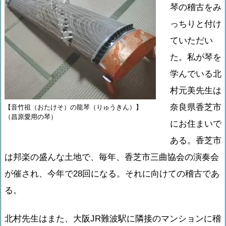
琴の稽古をみ
っちりと付け
ていただい
た。私が琴を
学んでいる北
村元美先生は
奈良県香芝市
【音竹祖（おたけそ）の龍琴（りゅうきん）】
（昌原愛用の琴）
にお住まいで
ある。香芝市
は邦楽の盛んな土地で、毎年、香芝市三曲協会の演奏会
が催され、今年で28回になる。それに向けての稽古であ
る。
北村先生はまた、大阪JR難波駅に隣接のマンションに稽