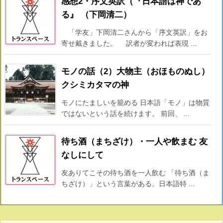
感想2・序文英訳（『日本語は神であ
る』 （下岡清二）
「学友」下岡清二さんから「序文英訳」をお
寄せ戴きました。 訳者が変われば表現 ...
モノの話（2）大物主（おほものぬし）
クシミカタマの神
モノにたましいを籠める 日本語「モノ」は物質
ではないという話を続けます。 前回、 ...
待ち酒（まちざけ）・一人や飲まむ 友
なしにして
友ありてこその待ち酒を一人飲む 「待ち酒（ま
ちざけ）」という言葉がある。日本語特 ...