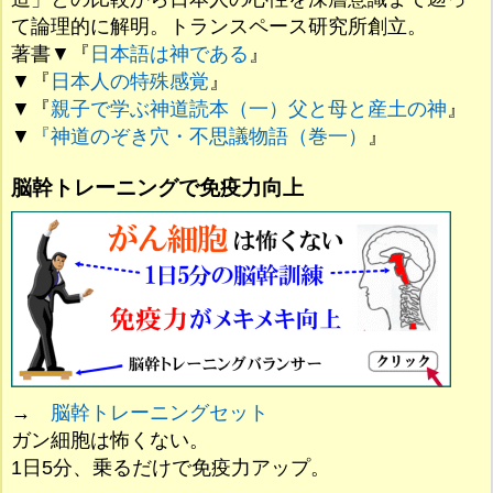
て論理的に解明。トランスペース研究所創立。
著書▼『
日本語は神である
』
▼『
日本人の特殊感覚
』
▼『
親子で学ぶ神道読本（一）父と母と産土の神
』
▼
『神道のぞき穴・不思議物語（巻一）
』
脳幹トレーニングで免疫力向上
→
脳幹トレーニングセット
ガン細胞は怖くない。
1日5分、乗るだけで免疫力アップ。