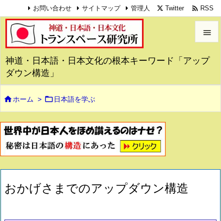

Twitter
RSS
お問い合わせ
サイトマップ
管理人


神道・日本語・日本文化の根本キーワード「アップ
メニュ
ダウン構造」

サイド


ホーム
>
日本語を学ぶ

前へ

次へ

検索
おかげさまでのアップダウン構造