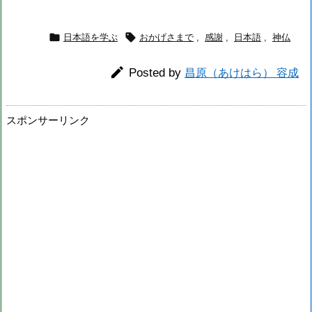


日本語を学ぶ
おかげさまで
,
感謝
,
日本語
,
神仏

Posted by
昌原（あけはら） 容成
スポンサーリンク