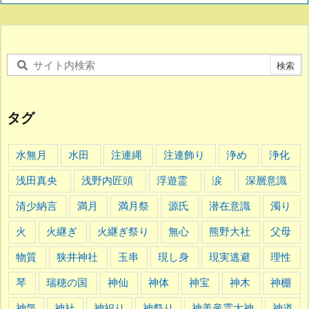
タグ
水無月
水田
注連縄
注連飾り
浄め
浄化
浅田真央
浅野内匠頭
浮遊霊
涙
深層意識
清少納言
満月
満月祭
源氏
潜在意識
濁り
火
火継ぎ
火継ぎ祭り
無心
熊野大社
父母
物質
狭井神社
玉串
現し身
現実逃避
理性
琴
瑞穂の国
神仙
神体
神宝
神木
神棚
神気
神社
神祀り
神祭り
神美産霊大神
神道