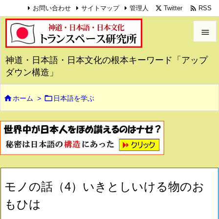

Twitter
RSS
お問い合わせ
サイトマップ
管理人


神道・日本語・日本文化の根本キーワード「アップ
メニュ
ダウン構造」

サイド


ホーム
>
日本語を学ぶ

前へ

次へ

検索
モノの話（4）いきとしいける物のお
もひは