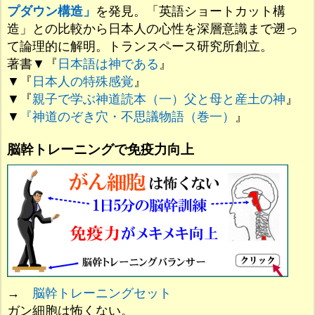
プダウン構造」
を発見。「英語ショートカット構
造」との比較から日本人の心性を深層意識まで遡っ
て論理的に解明。トランスペース研究所創立。
著書▼『
日本語は神である
』
▼『
日本人の特殊感覚
』
▼『
親子で学ぶ神道読本（一）父と母と産土の神
』
▼
『神道のぞき穴・不思議物語（巻一）
』
脳幹トレーニングで免疫力向上
→
脳幹トレーニングセット
ガン細胞は怖くない。