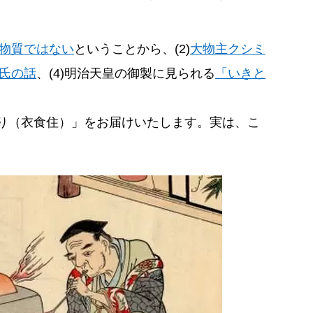
物質ではない
ということから、(2)
大物主クシミ
部氏の話
、(4)明治天皇の御製に見られる
「いきと
り（衣食住）」をお届けいたします。実は、こ