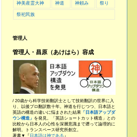
神美産霊大神
神道
神頼み
祭り
祭祀民族
管理人
管理人・昌原（あけはら）容成
/ 20歳から科学技術翻訳士として技術翻訳の世界に入
り、以後プロ翻訳数十年。神道を行じつつ、日本語と
英語の構造の違いに悩まされた結果
「日本語アップダ
ウン構造」
を発見。「英語ショートカット構造」との
比較から日本人の心性を深層意識まで遡って論理的に
解明。トランスペース研究所創立。
著書▼『
日本語は神である
』