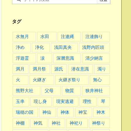
タグ
水無月
水田
注連縄
注連飾り
浄め
浄化
浅田真央
浅野内匠頭
浮遊霊
涙
深層意識
清少納言
満月
満月祭
源氏
潜在意識
濁り
火
火継ぎ
火継ぎ祭り
無心
熊野大社
父母
物質
狭井神社
玉串
現し身
現実逃避
理性
琴
瑞穂の国
神仙
神体
神宝
神木
神棚
神気
神社
神祀り
神祭り