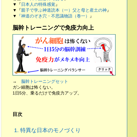
▼『
日本人の特殊感覚
』
▼『
親子で学ぶ神道読本（一）父と母と産土の神
』
▼
『神道のぞき穴・不思議物語（巻一）
』
脳幹トレーニングで免疫力向上
→
脳幹トレーニングセット
ガン細胞は怖くない。
1日5分、乗るだけで免疫力アップ。
目次
1.
特異な日本のモノづくり