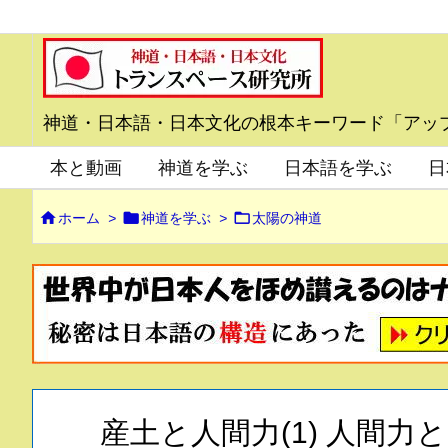
神道・日本語・日本文化の根本キーワード「アッ
本と動画
神道を学ぶ
日本語を学ぶ
日



ホーム
>
神道を学ぶ
>
太陽の神道
産土と人間力(1) 人間力