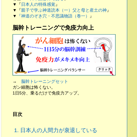
▼『
日本人の特殊感覚
』
▼『
親子で学ぶ神道読本（一）父と母と産土の神
』
▼
『神道のぞき穴・不思議物語（巻一）
』
脳幹トレーニングで免疫力向上
→
脳幹トレーニングセット
ガン細胞は怖くない。
1日5分、乗るだけで免疫力アップ。
目次
1.
日本人の人間力が衰退している