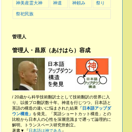
神美産霊大神
神道
神頼み
祭り
祭祀民族
管理人
管理人・昌原（あけはら）容成
/ 20歳から科学技術翻訳士として技術翻訳の世界に入
り、以後プロ翻訳数十年。神道を行じつつ、日本語と
英語の構造の違いに悩まされた結果
「日本語アップダ
ウン構造」
を発見。「英語ショートカット構造」との
比較から日本人の心性を深層意識まで遡って論理的に
解明。トランスペース研究所創立。
著書▼『
日本語は神である
』