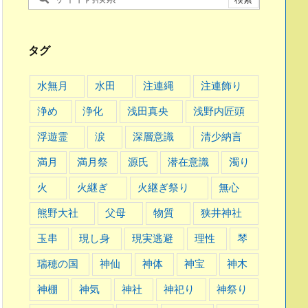
タグ
水無月
水田
注連縄
注連飾り
浄め
浄化
浅田真央
浅野内匠頭
浮遊霊
涙
深層意識
清少納言
満月
満月祭
源氏
潜在意識
濁り
火
火継ぎ
火継ぎ祭り
無心
熊野大社
父母
物質
狭井神社
玉串
現し身
現実逃避
理性
琴
瑞穂の国
神仙
神体
神宝
神木
神棚
神気
神社
神祀り
神祭り