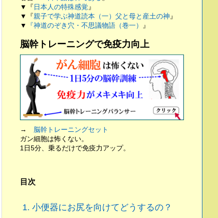
▼『
日本人の特殊感覚
』
▼『
親子で学ぶ神道読本（一）父と母と産土の神
』
▼
『神道のぞき穴・不思議物語（巻一）
』
脳幹トレーニングで免疫力向上
→
脳幹トレーニングセット
ガン細胞は怖くない。
1日5分、乗るだけで免疫力アップ。
目次
1.
小便器にお尻を向けてどうするの？