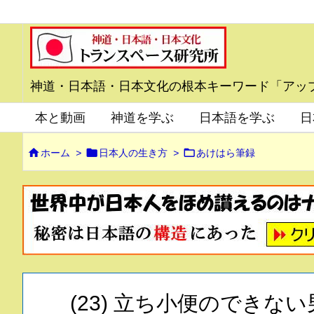
神道・日本語・日本文化の根本キーワード「アッ
本と動画
神道を学ぶ
日本語を学ぶ
日



ホーム
>
日本人の生き方
>
あけはら筆録
(23) 立ち小便のでき