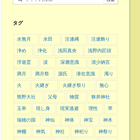
タグ
水無月
水田
注連縄
注連飾り
浄め
浄化
浅田真央
浅野内匠頭
浮遊霊
涙
深層意識
清少納言
満月
満月祭
源氏
潜在意識
濁り
火
火継ぎ
火継ぎ祭り
無心
熊野大社
父母
物質
狭井神社
玉串
現し身
現実逃避
理性
琴
瑞穂の国
神仙
神体
神宝
神木
神棚
神気
神社
神祀り
神祭り