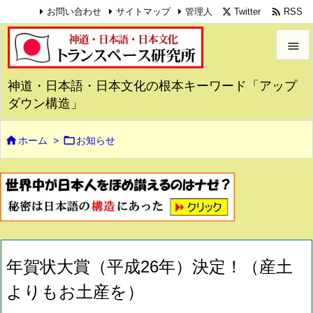

Twitter
RSS
お問い合わせ
サイトマップ
管理人


神道・日本語・日本文化の根本キーワード「アップ
メニュ
ダウン構造」

サイド


ホーム
>
お知らせ

前へ

次へ

検索
年賀状大賞（平成26年）決定！（産土
よりもお土産を）