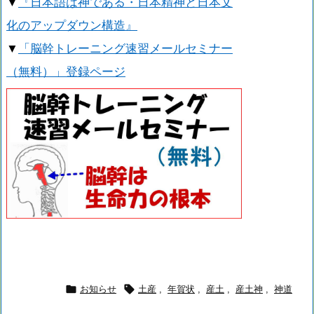
▼
『日本語は神である・日本精神と日本文
化のアップダウン構造』
▼
「脳幹トレーニング速習メールセミナー
（無料）」登録ページ


お知らせ
土産
,
年賀状
,
産土
,
産土神
,
神道