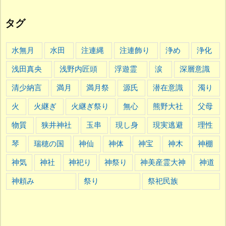
タグ
水無月
水田
注連縄
注連飾り
浄め
浄化
浅田真央
浅野内匠頭
浮遊霊
涙
深層意識
清少納言
満月
満月祭
源氏
潜在意識
濁り
火
火継ぎ
火継ぎ祭り
無心
熊野大社
父母
物質
狭井神社
玉串
現し身
現実逃避
理性
琴
瑞穂の国
神仙
神体
神宝
神木
神棚
神気
神社
神祀り
神祭り
神美産霊大神
神道
神頼み
祭り
祭祀民族