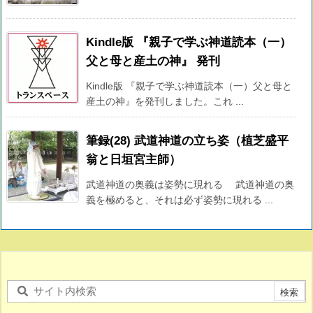
Kindle版 『親子で学ぶ神道読本（一）
父と母と産土の神』 発刊
Kindle版 『親子で学ぶ神道読本（一）父と母と
産土の神』を発刊しました。これ ...
筆録(28) 武道神道の立ち姿（植芝盛平
翁と日垣宮主師）
武道神道の奥義は姿勢に現れる 武道神道の奥
義を極めると、それは必ず姿勢に現れる ...