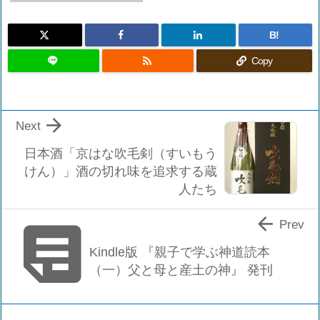
B!

Copy

Next
日本酒「京はな吹毛剣（すいもう
けん）」酒の切れ味を追求する蔵
人たち


Prev
Kindle版 『親子で学ぶ神道読本
（一）父と母と産土の神』 発刊