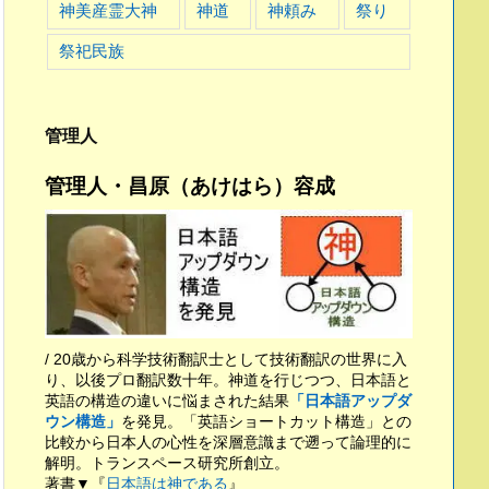
神美産霊大神
神道
神頼み
祭り
祭祀民族
管理人
管理人・昌原（あけはら）容成
/ 20歳から科学技術翻訳士として技術翻訳の世界に入
り、以後プロ翻訳数十年。神道を行じつつ、日本語と
英語の構造の違いに悩まされた結果
「日本語アップダ
ウン構造」
を発見。「英語ショートカット構造」との
比較から日本人の心性を深層意識まで遡って論理的に
解明。トランスペース研究所創立。
著書▼『
日本語は神である
』