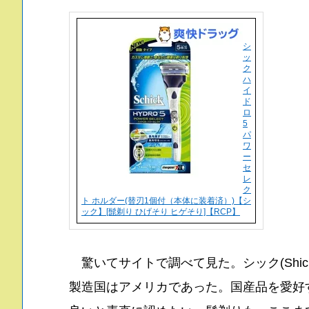
シ
ッ
ク
ハ
イ
ド
ロ
5
パ
ワ
ー
セ
レ
ク
ト ホルダー(替刃1個付（本体に装着済）)【シ
ック】[髭剃り ひげそり ヒゲそり]【RCP】
驚いてサイトで調べて見た。シック(Shi
製造国はアメリカであった。国産品を愛好