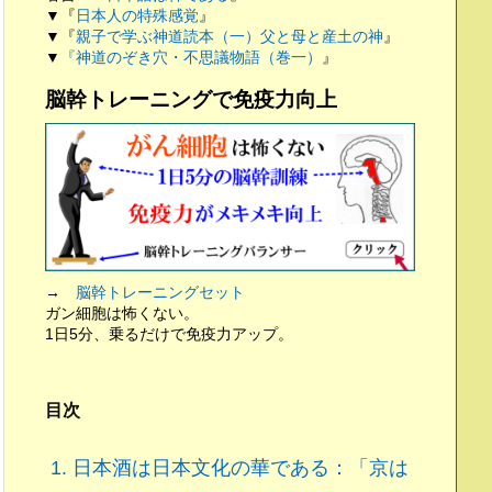
▼『
日本人の特殊感覚
』
▼『
親子で学ぶ神道読本（一）父と母と産土の神
』
▼
『神道のぞき穴・不思議物語（巻一）
』
脳幹トレーニングで免疫力向上
→
脳幹トレーニングセット
ガン細胞は怖くない。
1日5分、乗るだけで免疫力アップ。
目次
1.
日本酒は日本文化の華である：「京は