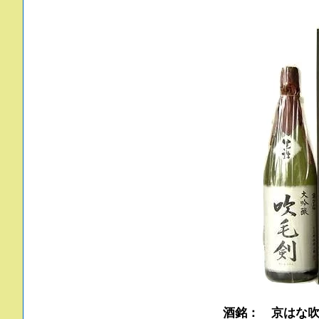
酒銘： 京はな