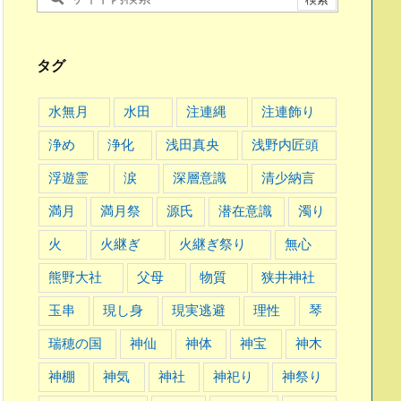
タグ
水無月
水田
注連縄
注連飾り
浄め
浄化
浅田真央
浅野内匠頭
浮遊霊
涙
深層意識
清少納言
満月
満月祭
源氏
潜在意識
濁り
火
火継ぎ
火継ぎ祭り
無心
熊野大社
父母
物質
狭井神社
玉串
現し身
現実逃避
理性
琴
瑞穂の国
神仙
神体
神宝
神木
神棚
神気
神社
神祀り
神祭り