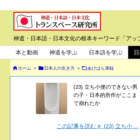
神道・日本語・日本文化の根本キーワード「アッ
本と動画
神道を学ぶ
日本語を学ぶ
日



ホーム
>
日本人の生き方
>
あけはら筆録
(23) 立ち小便のできない男
の子・日本的所作がここま
で崩れたか
この記事を読む
(23) 立ち小 ...