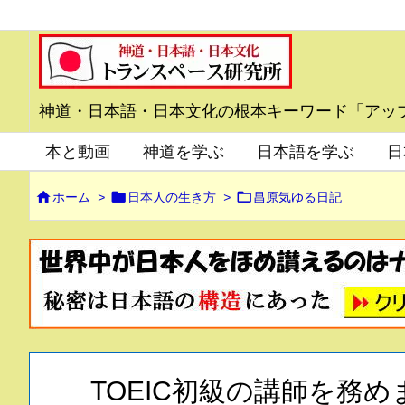
神道・日本語・日本文化の根本キーワード「アッ
本と動画
神道を学ぶ
日本語を学ぶ
日



ホーム
>
日本人の生き方
>
昌原気ゆる日記
TOEIC初級の講師を務め