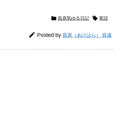


昌原気ゆる日記
英語

Posted by
昌原（あけはら） 容成