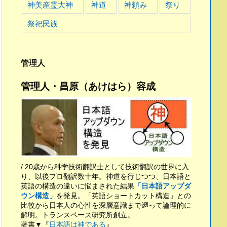
神美産霊大神
神道
神頼み
祭り
祭祀民族
管理人
管理人・昌原（あけはら）容成
/ 20歳から科学技術翻訳士として技術翻訳の世界に入
り、以後プロ翻訳数十年。神道を行じつつ、日本語と
英語の構造の違いに悩まされた結果
「日本語アップダ
ウン構造」
を発見。「英語ショートカット構造」との
比較から日本人の心性を深層意識まで遡って論理的に
解明。トランスペース研究所創立。
著書▼『
日本語は神である
』