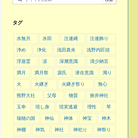
タグ
水無月
水田
注連縄
注連飾り
浄め
浄化
浅田真央
浅野内匠頭
浮遊霊
涙
深層意識
清少納言
満月
満月祭
源氏
潜在意識
濁り
火
火継ぎ
火継ぎ祭り
無心
熊野大社
父母
物質
狭井神社
玉串
現し身
現実逃避
理性
琴
瑞穂の国
神仙
神体
神宝
神木
神棚
神気
神社
神祀り
神祭り