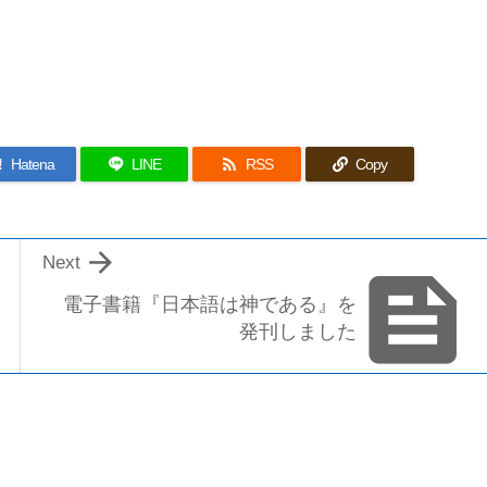

!
Hatena
LINE
RSS
Copy

Next

電子書籍『日本語は神である』を
発刊しました