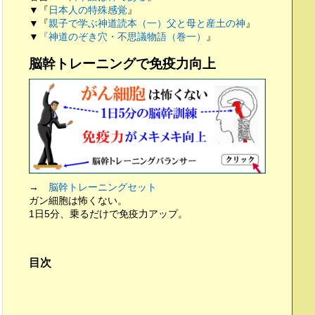
▼『
日本人の特殊感覚
』
▼『
親子で学ぶ神道読本（一）父と母と産土の神
』
▼
『神道のぞき穴・不思議物語（巻一）
』
脳幹トレーニングで免疫力向上
→
脳幹トレーニングセット
ガン細胞は怖くない。
1日5分、乗るだけで免疫力アップ。
目次