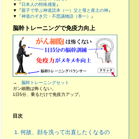
▼『
日本人の特殊感覚
』
▼『
親子で学ぶ神道読本（一）父と母と産土の神
』
▼
『神道のぞき穴・不思議物語（巻一）
』
脳幹トレーニングで免疫力向上
→
脳幹トレーニングセット
ガン細胞は怖くない。
1日5分、乗るだけで免疫力アップ。
目次
1.
何故、顔を洗って出直したくなるの