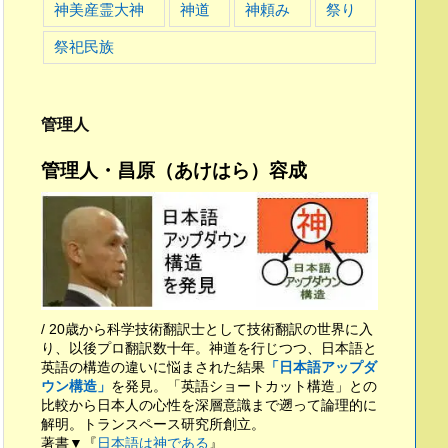
神美産霊大神
神道
神頼み
祭り
祭祀民族
管理人
管理人・昌原（あけはら）容成
/ 20歳から科学技術翻訳士として技術翻訳の世界に入
り、以後プロ翻訳数十年。神道を行じつつ、日本語と
英語の構造の違いに悩まされた結果
「日本語アップダ
ウン構造」
を発見。「英語ショートカット構造」との
比較から日本人の心性を深層意識まで遡って論理的に
解明。トランスペース研究所創立。
著書▼『
日本語は神である
』