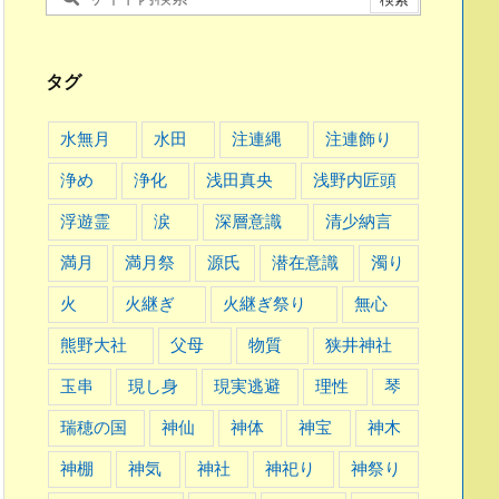
タグ
水無月
水田
注連縄
注連飾り
浄め
浄化
浅田真央
浅野内匠頭
浮遊霊
涙
深層意識
清少納言
満月
満月祭
源氏
潜在意識
濁り
火
火継ぎ
火継ぎ祭り
無心
熊野大社
父母
物質
狭井神社
玉串
現し身
現実逃避
理性
琴
瑞穂の国
神仙
神体
神宝
神木
神棚
神気
神社
神祀り
神祭り