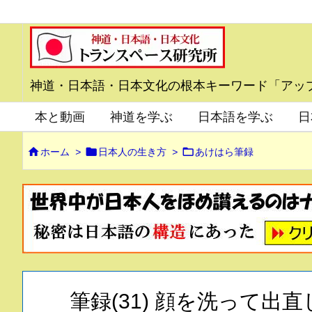
神道・日本語・日本文化の根本キーワード「アッ
本と動画
神道を学ぶ
日本語を学ぶ
日



ホーム
>
日本人の生き方
>
あけはら筆録
筆録(31) 顔を洗って