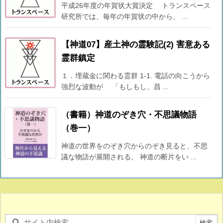
平成26年度の年賀状大賞決定 トランスペース
研究所では、毎年の年賀状の中から、 ...
【神道07】産土神の霊験記(2) 害意ある
霊群鎮定
１．埋蔵金に関わる霊群 1-1. 電話の向こうから
強烈な波動が 「もしもし、昌 ...
（書籍）神道のぞき穴・不思議物語
（巻一）
神道の世界をのぞき穴からのぞき見ると、不思
議な物語が展開される。 神道の断片をい ...