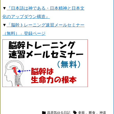
▼
『日本語は神である・日本精神と日本文
化のアップダウン構造』
▼
「脳幹トレーニング速習メールセミナー
（無料）」登録ページ


昌原気ゆる日記
参籠
,
断食
,
神道