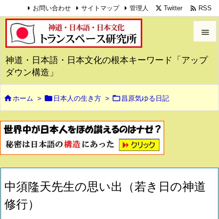

Twitter
RSS
お問い合わせ
サイトマップ
管理人


神道・日本語・日本文化の根本キーワード「アップ
メニュ
ダウン構造」

サイド



ホーム
>
日本人の生き方
>
昌原気ゆる日記

前へ

次へ

検索
中須隆天先生の思い出（若き日の神道
修行）