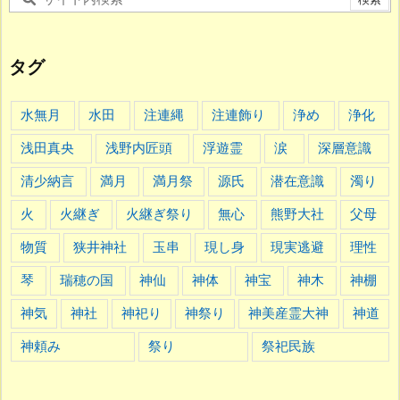
タグ
水無月
水田
注連縄
注連飾り
浄め
浄化
浅田真央
浅野内匠頭
浮遊霊
涙
深層意識
清少納言
満月
満月祭
源氏
潜在意識
濁り
火
火継ぎ
火継ぎ祭り
無心
熊野大社
父母
物質
狭井神社
玉串
現し身
現実逃避
理性
琴
瑞穂の国
神仙
神体
神宝
神木
神棚
神気
神社
神祀り
神祭り
神美産霊大神
神道
神頼み
祭り
祭祀民族