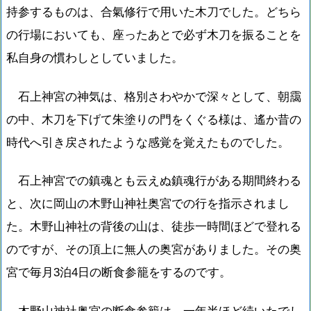
持参するものは、合氣修行で用いた木刀でした。どちら
の行場においても、座ったあとで必ず木刀を振ることを
私自身の慣わしとしていました。
石上神宮の神気は、格別さわやかで深々として、朝靄
の中、木刀を下げて朱塗りの門をくぐる様は、遙か昔の
時代へ引き戻されたような感覚を覚えたものでした。
石上神宮での鎮魂とも云えぬ鎮魂行がある期間終わる
と、次に岡山の木野山神社奥宮での行を指示されまし
た。木野山神社の背後の山は、徒歩一時間ほどで登れる
のですが、その頂上に無人の奥宮がありました。その奥
宮で毎月3泊4日の断食参籠をするのです。
木野山神社奥宮の断食参籠は、一年半ほど続いたでし