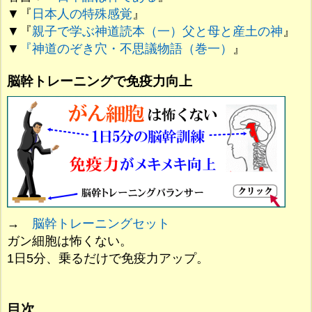
▼『
日本人の特殊感覚
』
▼『
親子で学ぶ神道読本（一）父と母と産土の神
』
▼
『神道のぞき穴・不思議物語（巻一）
』
脳幹トレーニングで免疫力向上
→
脳幹トレーニングセット
ガン細胞は怖くない。
1日5分、乗るだけで免疫力アップ。
目次