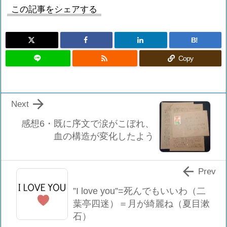
この記事をシェアする
B!

Copy

Next
感想6・既に序文で涙がこぼれ、
血の構造が変化したよう

Prev
”I love you”=死んでもいいわ（二
葉亭四迷）＝月が綺麗ね（夏目漱
石）