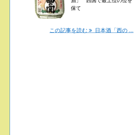
酒」 西国で最上位の位を
保て
この記事を読む
日本酒「西の ...