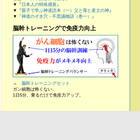
▼『
日本人の特殊感覚
』
▼『
親子で学ぶ神道読本（一）父と母と産土の神
』
▼
『神道のぞき穴・不思議物語（巻一）
』
脳幹トレーニングで免疫力向上
→
脳幹トレーニングセット
ガン細胞は怖くない。
1日5分、乗るだけで免疫力アップ。