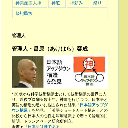
神美産霊大神
神道
神頼み
祭り
祭祀民族
管理人
管理人・昌原（あけはら）容成
/ 20歳から科学技術翻訳士として技術翻訳の世界に入
り、以後プロ翻訳数十年。神道を行じつつ、日本語と
英語の構造の違いに悩まされた結果
「日本語アップダ
ウン構造」
を発見。「英語ショートカット構造」との
比較から日本人の心性を深層意識まで遡って論理的に
解明。トランスペース研究所創立。
著書▼『
日本語は神である
』