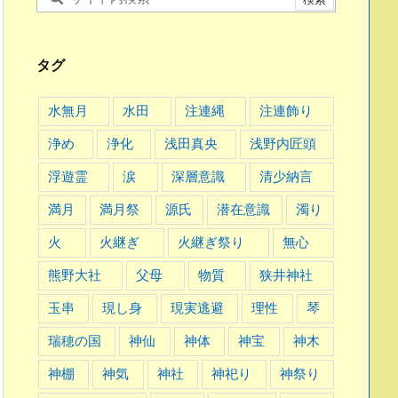
タグ
水無月
水田
注連縄
注連飾り
浄め
浄化
浅田真央
浅野内匠頭
浮遊霊
涙
深層意識
清少納言
満月
満月祭
源氏
潜在意識
濁り
火
火継ぎ
火継ぎ祭り
無心
熊野大社
父母
物質
狭井神社
玉串
現し身
現実逃避
理性
琴
瑞穂の国
神仙
神体
神宝
神木
神棚
神気
神社
神祀り
神祭り